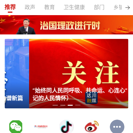
推荐
政声
教育
卫生健康
部门
乡镇
“始终同人民同呼吸、共命运、心连心”（总书
记的人民情怀）