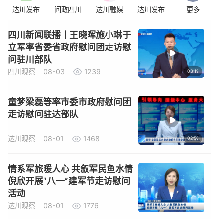
达川发布
问政四川
达川融媒
达川发布
更多
四川新闻联播丨王晓晖施小琳于
立军率省委省政府慰问团走访慰
问驻川部队
四川观察
08-03
1239
03:19
童梦梁磊等率市委市政府慰问团
走访慰问驻达部队
达川观察
08-01
1468
02:50
情系军旅暖人心 共叙军民鱼水情
倪欣开展“八一”建军节走访慰问
活动
达川观察
08-01
1776