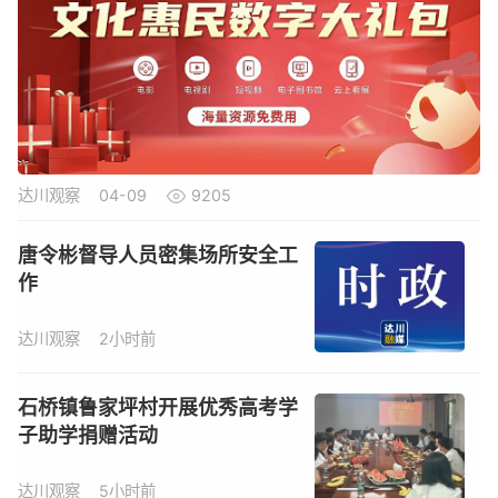
达川观察
04-09
9205
唐令彬督导人员密集场所安全工
作
达川观察
2小时前
石桥镇鲁家坪村开展优秀高考学
子助学捐赠活动
达川观察
5小时前